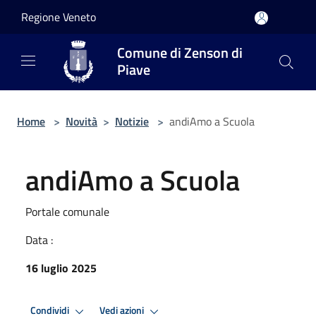
Salta al contenuto principale
Regione Veneto
Comune di Zenson di
Piave
Home
>
Novità
>
Notizie
>
andiAmo a Scuola
andiAmo a Scuola
Portale comunale
Data :
16 luglio 2025
Condividi
Vedi azioni